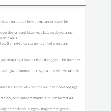
ıklıktan kurtaracak hem de masanıza estetik bir
şet dosya, dergi, kitap veya katalog dosyalarınızı
artırılabilir.
bileceği eninde olup size geniş bir kullanım alanı
 çok amaçlı açılır-kapanır kapaklı (üç gözlü) bir bölme ve
a 20 adet göz bulunmaktadır. Ayrıca bölmeleri ve kalemlik
ınızı asabilirsiniz. Alt kısmında bulunan 2 adet boşluğa
 alete ihtiyaç duyulmamaktadır. Kurulum talimatları
zel diğer modellerini Mingitav mağazamıza girerek