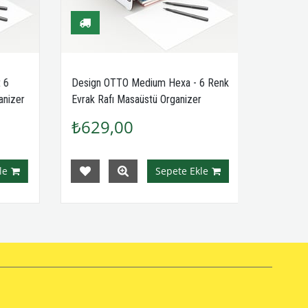
 6
Design OTTO Medium Hexa - 6 Renk
nizer
Evrak Rafı Masaüstü Organizer
MC200601
₺629,00
e
Sepete Ekle