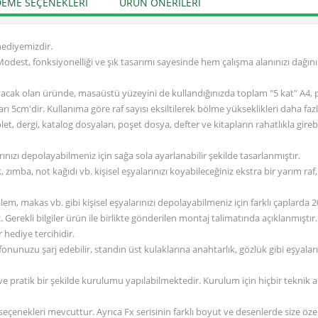
EME SEÇENEKLERI
ÜRÜN ÖNERILERI
hediyemizdir.
odest, fonksiyonelliği ve şık tasarımı sayesinde hem çalışma alanınızı dağın
cak olan üründe, masaüstü yüzeyini de kullandığınızda toplam "5 kat" A4, po
rı 5cm'dir. Kullanıma göre raf sayısı eksiltilerek bölme yükseklikleri daha fazla 
blet, dergi, katalog dosyaları, poşet dosya, defter ve kitapların rahatlıkla gire
arınızı depolayabilmeniz için sağa sola ayarlanabilir şekilde tasarlanmıştır.
ımba, not kağıdı vb. kişisel eşyalarınızı koyabileceğiniz ekstra bir yarım raf,
alem, makas vb. gibi kişisel eşyalarınızı depolayabilmeniz için farklı çaplard
z. Gerekli bilgiler ürün ile birlikte gönderilen montaj talimatında açıklanmıştır.
 hediye tercihidir.
onunuzu şarj edebilir, standın üst kulaklarına anahtarlık, gözlük gibi eşyalar
 ve pratik bir şekilde kurulumu yapılabilmektedir. Kurulum için hiçbir teknik
 seçenekleri mevcuttur. Ayrıca Fx serisinin farklı boyut ve desenlerde size ö