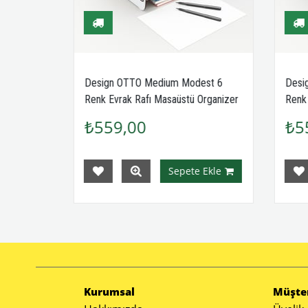
st 6
Design OTTO Medium Modest 6
Desi
rganizer
Renk Evrak Rafı Masaüstü Organizer
Renk 
MC200802
MC20
₺559,00
₺5
Ekle
Sepete Ekle
Kurumsal
Müşteri