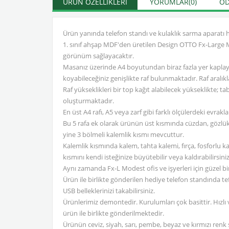
ÜRÜN ÖZELLIKLERI
YORUMLAR
(0)
ÖD
Ürün yanında telefon standı ve kulaklık sarma aparatı 
1. sınıf ahşap MDF'den üretilen Design OTTO Fx-Large M
görünüm sağlayacaktır.
Masanız üzerinde A4 boyutundan biraz fazla yer kaplaya
koyabileceğiniz genişlikte raf bulunmaktadır. Raf aralıkla
Raf yükseklikleri bir top kağıt alabilecek yükseklikte; ta
oluşturmaktadır.
En üst A4 rafı, A5 veya zarf gibi farklı ölçülerdeki evrakl
Bu 5 rafa ek olarak ürünün üst kısmında cüzdan, gözlük, z
yine 3 bölmeli kalemlik kısmı mevcuttur.
Kalemlik kısmında kalem, tahta kalemi, fırça, fosforlu k
kısmını kendi isteğinize büyütebilir veya kaldırabilirsini
Aynı zamanda Fx-L Modest ofis ve işyerleri için güzel bir
Ürün ile birlikte gönderilen hediye telefon standında tef
USB belleklerinizi takabilirsiniz.
Ürünlerimiz demontedir. Kurulumları çok basittir. Hızlı
ürün ile birlikte gönderilmektedir.
Ürünün ceviz, siyah, sarı, pembe, beyaz ve kırmızı renk