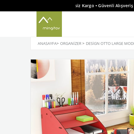
🚚 Tüm Siparişlerde Ücretsiz Kargo • Güvenli Alışveriş •
ANASAYFA
>
ORGANIZER
>
DESIGN OTTO LARGE MODES