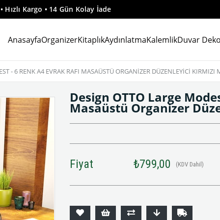
 Hızlı Kargo • 14 Gün Kolay İade
Anasayfa
Organizer
Kitaplık
Aydınlatma
Kalemlik
Duvar Deko
T - 6 RENK A4 EVRAK RAFI MASAÜSTÜ ORGANIZER DÜZENLEYICI KIRMIZI 
Design OTTO Large Modest
Masaüstü Organizer Düze
Fiyat
₺799,00
(KDV Dahil)