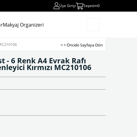
Üye Girişi
Sepetim
0
r
Makyaj Organizeri
MC210106
< < Önceki Sayfaya Dön
 - 6 Renk A4 Evrak Rafı
nleyici Kırmızı MC210106