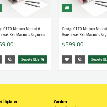
gn OTTO Medium Modest 6
Design OTTO Medium Modest
Evrak Rafı Masaüstü Organizer
Renk Evrak Rafı Masaüstü Orga
0804
MC200806
59,00
₺599,00
Sepete Ekle
Sepete Ekl
 İlişkileri
Yardım