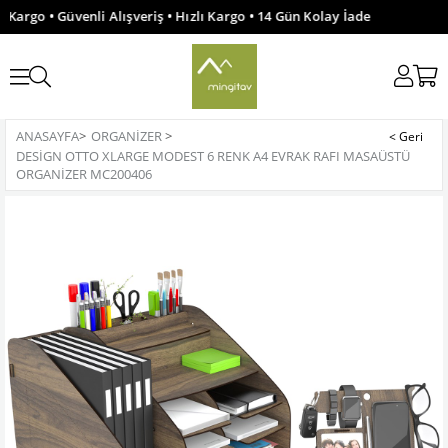
 Kargo • Güvenli Alışveriş • Hızlı Kargo • 14 Gün Kolay İade
ANASAYFA
>
ORGANIZER
>
DESIGN OTTO XLARGE MODEST 6 RENK A4 EVRAK RAFI MASAÜSTÜ
ORGANIZER MC200406