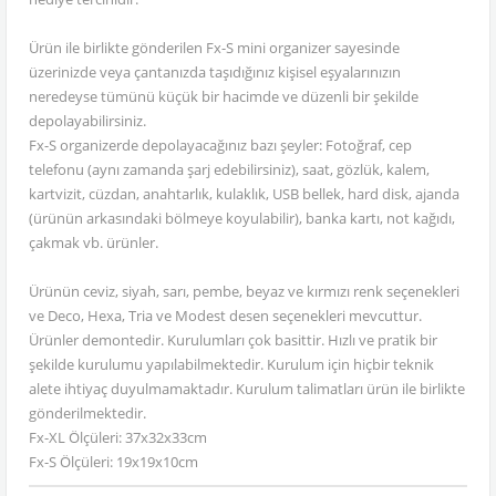
Ürün ile birlikte gönderilen Fx-S mini organizer sayesinde
üzerinizde veya çantanızda taşıdığınız kişisel eşyalarınızın
neredeyse tümünü küçük bir hacimde ve düzenli bir şekilde
depolayabilirsiniz.
Fx-S organizerde depolayacağınız bazı şeyler: Fotoğraf, cep
telefonu (aynı zamanda şarj edebilirsiniz), saat, gözlük, kalem,
kartvizit, cüzdan, anahtarlık, kulaklık, USB bellek, hard disk, ajanda
(ürünün arkasındaki bölmeye koyulabilir), banka kartı, not kağıdı,
çakmak vb. ürünler.
Ürünün ceviz, siyah, sarı, pembe, beyaz ve kırmızı renk seçenekleri
ve Deco, Hexa, Tria ve Modest desen seçenekleri mevcuttur.
Ürünler demontedir. Kurulumları çok basittir. Hızlı ve pratik bir
şekilde kurulumu yapılabilmektedir. Kurulum için hiçbir teknik
alete ihtiyaç duyulmamaktadır. Kurulum talimatları ürün ile birlikte
gönderilmektedir.
Fx-XL Ölçüleri: 37x32x33cm
Fx-S Ölçüleri: 19x19x10cm