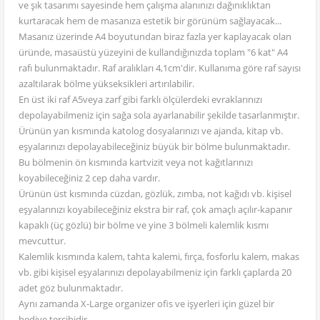
ve şık tasarımı sayesinde hem çalışma alanınızı dağınıklıktan
kurtaracak hem de masanıza estetik bir görünüm sağlayacak...
Masanız üzerinde A4 boyutundan biraz fazla yer kaplayacak olan
üründe, masaüstü yüzeyini de kullandığınızda toplam "6 kat" A4
rafı bulunmaktadır. Raf aralıkları 4,1cm'dir. Kullanıma göre raf sayısı
azaltılarak bölme yükseksikleri artırılabilir.
En üst iki raf A5veya zarf gibi farklı ölçülerdeki evraklarınızı
depolayabilmeniz için sağa sola ayarlanabilir şekilde tasarlanmıştır.
Ürünün yan kısmında katolog dosyalarınızı ve ajanda, kitap vb.
eşyalarınızı depolayabileceğiniz büyük bir bölme bulunmaktadır.
Bu bölmenin ön kısmında kartvizit veya not kağıtlarınızı
koyabileceğiniz 2 cep daha vardır.
Ürünün üst kısmında cüzdan, gözlük, zımba, not kağıdı vb. kişisel
eşyalarınızı koyabileceğiniz ekstra bir raf, çok amaçlı açılır-kapanır
kapaklı (üç gözlü) bir bölme ve yine 3 bölmeli kalemlik kısmı
mevcuttur.
Kalemlik kısmında kalem, tahta kalemi, fırça, fosforlu kalem, makas
vb. gibi kişisel eşyalarınızı depolayabilmeniz için farklı çaplarda 20
adet göz bulunmaktadır.
Aynı zamanda X-Large organizer ofis ve işyerleri için güzel bir
hediye tercihidir.