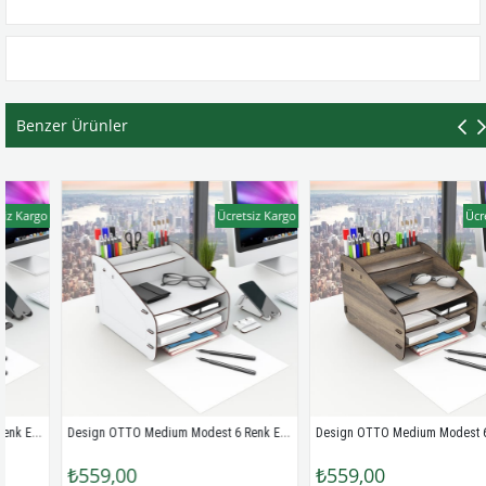
Benzer Ürünler
rgo
Ücretsiz Kargo
Ücretsiz 
gn OTTO Medium Modest 6 Renk Evrak Rafı Masaüstü Organizer MC200801
Design OTTO Medium Modest 6 Renk Evrak Rafı Masaüstü Organizer MC200802
₺559,00
₺559,00