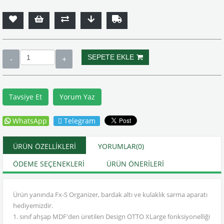
Tavsiye Et
Yorum Yaz
WhatsApp
Telegram
ÜRÜN ÖZELLIKLERI
YORUMLAR
(0)
ÖDEME SEÇENEKLERI
ÜRÜN ÖNERILERI
Ürün yanında Fx-S Organizer, bardak altı ve kulaklık sarma aparatı
hediyemizdir.
1. sınıf ahşap MDF'den üretilen Design OTTO XLarge fonksiyonelliği