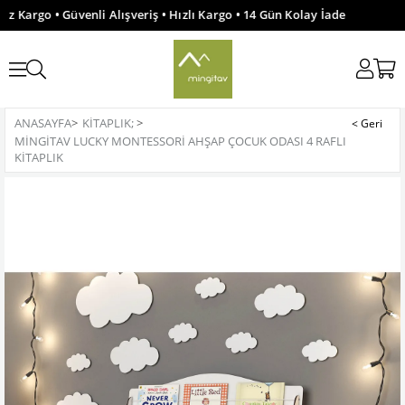
z Kargo • Güvenli Alışveriş • Hızlı Kargo • 14 Gün Kolay İade
ANASAYFA
>
KITAPLIK;
>
MINGITAV LUCKY MONTESSORI AHŞAP ÇOCUK ODASI 4 RAFLI
KITAPLIK