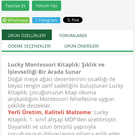
Tavsiye Et
Yorum Yaz
WhatsApp
Telegram
ÜRÜN ÖZELLIKLERI
YORUMLAR
(0)
ÖDEME SEÇENEKLERI
ÜRÜN ÖNERILERI
Lucky Montessori Kitaplık: Şıklık ve
İşlevselliği Bir Arada Sunar
Doğal meşe ağacı desenlerinin sıcaklığı ile
beyaz rengin zarif sadeliğini buluşturan Lucky
Kitaplık, çocuğunuzun kitap okuma
alışkanlığını Montessori felsefesine uygun
şekilde destekler.
Yerli Üretim, Kaliteli Malzeme
: Lucky
Kitaplık, 1. sınıf ahşap MDF’den üretilmiştir.
Dayanıklı ve uzun ömürlü yapısıyla
çocuğunuzun ihtiyaçlarına yıllarca eşlik eder.