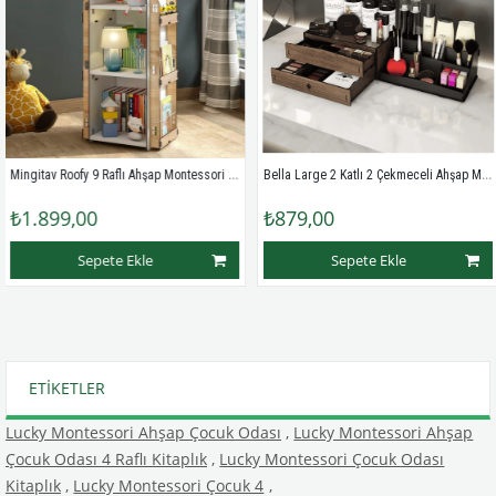
Mingitav Roofy 9 Raflı Ahşap Montessori Çocuk Odası Eğitici Kitaplık İskandinav Tarz Montessori Kitaplık
Bella Large 2 Katlı 2 Çekmeceli Ahşap Makyaj Takı Banyo Kozmetik Düzenleyici Organizer Beyaz
,00
₺879,00
₺299,
Sepete Ekle
Sepete Ekle
ETIKETLER
Lucky Montessori Ahşap Çocuk Odası
,
Lucky Montessori Ahşap
Çocuk Odası 4 Raflı Kitaplık
,
Lucky Montessori Çocuk Odası
Kitaplık
,
Lucky Montessori Çocuk 4
,